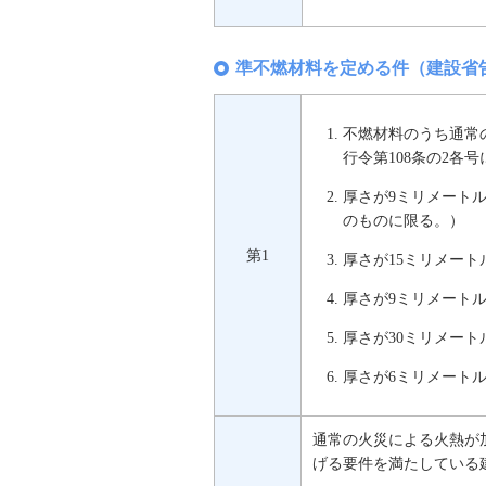
準不燃材料を定める件（建設省告
不燃材料のうち通常
行令第108条の2各
厚さが9ミリメート
のものに限る。）
第1
厚さが15ミリメー
厚さが9ミリメート
厚さが30ミリメート
厚さが6ミリメート
通常の火災による火熱が加
げる要件を満たしている