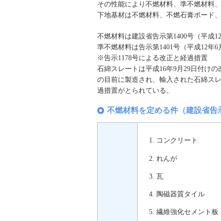
その性能により不燃材料、準不燃材料
下地基材は不燃材料、不燃石膏ボード
不燃材料は建設省告示第1400号（平成1
準不燃材料は告示第1401号（平成12
※告示1178号による改正と経過措置
石綿スレートは平成16年9月29日付けの
の目前に製造され、輸入された石綿ス
過措置がとられている。
不燃材料を定める件（建設省告示
コンクリート
れんが
瓦
陶磁器質タイル
繊維強化セメント板