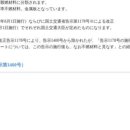
、難燃材料に分類されます。
、準不燃材料、金属板となっています。
2年6月1日施行）ならびに国土交通省告示第1178号※による改正
年6月1日施行）でそれぞれ国土交通大臣が定めたものになります。
改正告示1178号により、告示1400号から除かれたが、「告示1178号の施
レートについては、この告示の施行後も、なお不燃材料と見なす」との
第1400号）