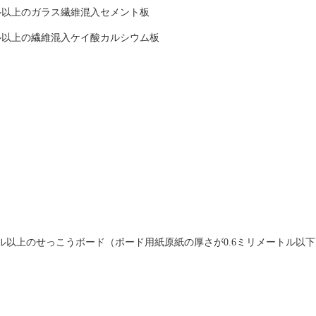
ル以上のガラス繊維混入セメント板
ル以上の繊維混入ケイ酸カルシウム板
トル以上のせっこうボード（ボード用紙原紙の厚さが0.6ミリメートル以下