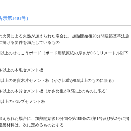
示第1401号）
の火災による火熱が加えられた場合に、加熱開始後20分間建築基準法施
号に掲げる要件を満たしているもの
ル以上のせっこうボード（ボード用紙原紙の厚さが0.6ミリメートル以下
トル以上の木毛セメント板
ル以上の硬質木片セメント板（かさ比重が0.9以上のものに限る）
ル以上の木片セメント板（かさ比重が0.5以上のものに限る）
ル以上のパルプセメント板
えられた場合に、加熱開始後10分間令第108条の2第1号及び第2号に掲
建築材料は、次に定めるものとする